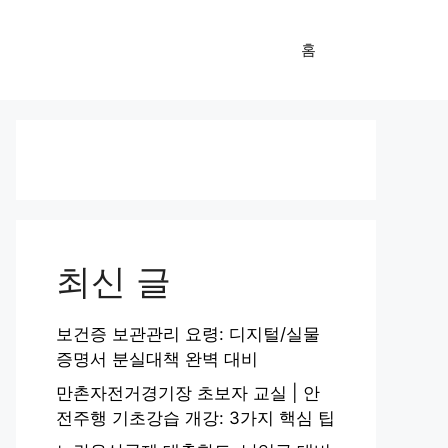
홈
최신 글
보건증 보관관리 요령: 디지털/실물
증명서 분실대책 완벽 대비
만촌자전거경기장 초보자 교실 | 안
전주행 기초강습 개강: 3가지 핵심 팁