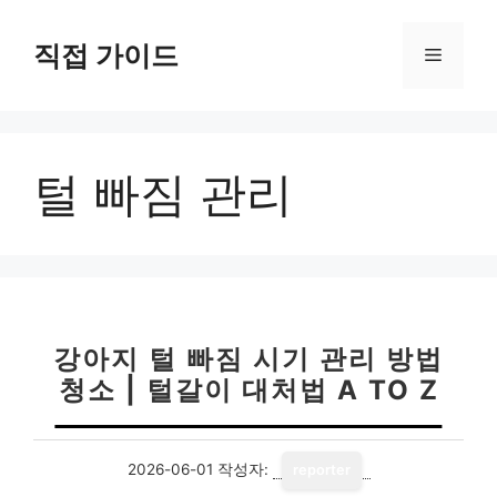
컨
텐
직접 가이드
메
츠
로
뉴
건
너
털 빠짐 관리
뛰
기
강아지 털 빠짐 시기 관리 방법
청소 | 털갈이 대처법 A TO Z
2026-06-01
작성자:
reporter