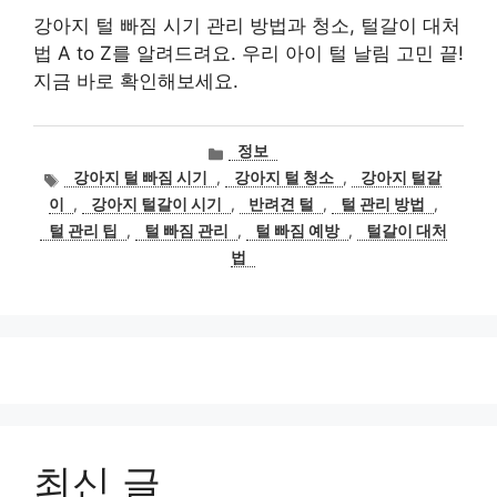
강아지 털 빠짐 시기 관리 방법과 청소, 털갈이 대처
법 A to Z를 알려드려요. 우리 아이 털 날림 고민 끝!
지금 바로 확인해보세요.
카
정보
테
태
강아지 털 빠짐 시기
,
강아지 털 청소
,
강아지 털갈
고
그
이
,
강아지 털갈이 시기
,
반려견 털
,
털 관리 방법
,
리
털 관리 팁
,
털 빠짐 관리
,
털 빠짐 예방
,
털갈이 대처
법
최신 글