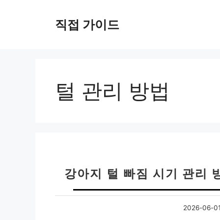
컨
텐
직접 가이드
츠
로
건
너
뛰
털 관리 방법
기
강아지 털 빠짐 시기 관리 방
2026-06-0