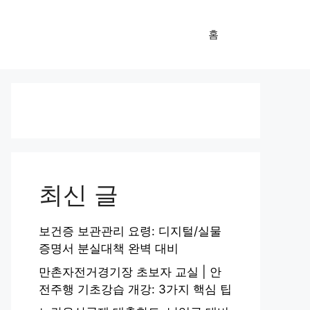
홈
최신 글
보건증 보관관리 요령: 디지털/실물
증명서 분실대책 완벽 대비
만촌자전거경기장 초보자 교실 | 안
전주행 기초강습 개강: 3가지 핵심 팁