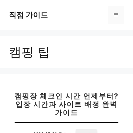
컨
텐
직접 가이드
메
츠
로
뉴
건
너
캠핑 팁
뛰
기
캠핑장 체크인 시간 언제부터?
입장 시간과 사이트 배정 완벽
가이드