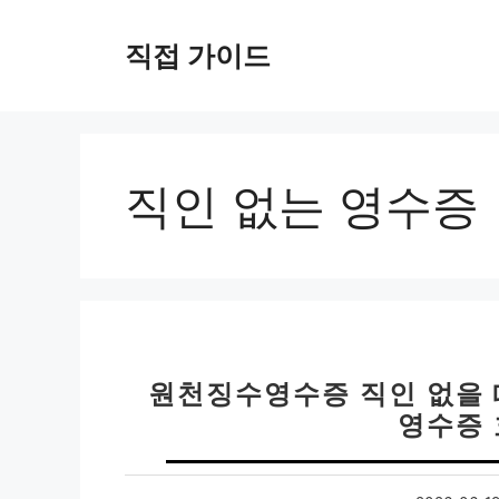
컨
텐
직접 가이드
츠
로
건
너
뛰
직인 없는 영수증
기
원천징수영수증 직인 없을 때
영수증 