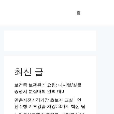
홈
최신 글
보건증 보관관리 요령: 디지털/실물
증명서 분실대책 완벽 대비
만촌자전거경기장 초보자 교실 | 안
전주행 기초강습 개강: 3가지 핵심 팁