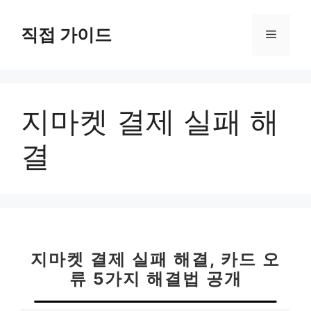
컨
텐
직접 가이드
메
츠
로
뉴
건
너
지마켓 결제 실패 해
뛰
기
결
지마켓 결제 실패 해결, 카드 오
류 5가지 해결법 공개