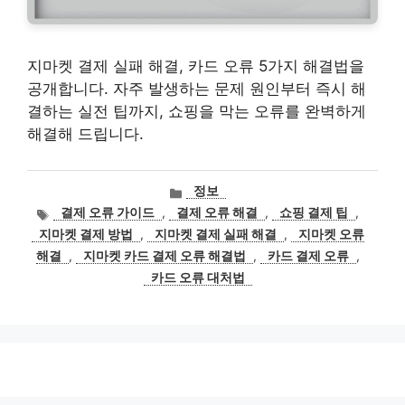
지마켓 결제 실패 해결, 카드 오류 5가지 해결법을
공개합니다. 자주 발생하는 문제 원인부터 즉시 해
결하는 실전 팁까지, 쇼핑을 막는 오류를 완벽하게
해결해 드립니다.
카
정보
테
태
결제 오류 가이드
,
결제 오류 해결
,
쇼핑 결제 팁
,
고
그
지마켓 결제 방법
,
지마켓 결제 실패 해결
,
지마켓 오류
리
해결
,
지마켓 카드 결제 오류 해결법
,
카드 결제 오류
,
카드 오류 대처법