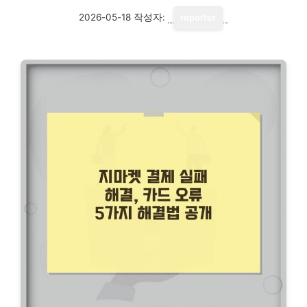
2026-05-18
작성자:
reporter