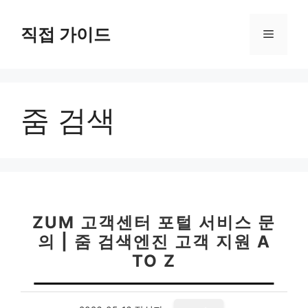
컨
텐
직접 가이드
메
츠
로
뉴
건
너
줌 검색
뛰
기
ZUM 고객센터 포털 서비스 문
의 | 줌 검색엔진 고객 지원 A
TO Z