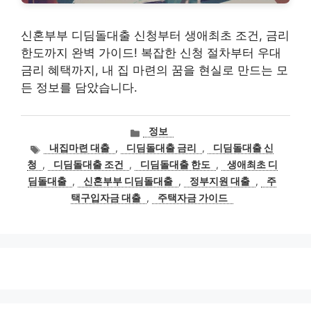
신혼부부 디딤돌대출 신청부터 생애최초 조건, 금리
한도까지 완벽 가이드! 복잡한 신청 절차부터 우대
금리 혜택까지, 내 집 마련의 꿈을 현실로 만드는 모
든 정보를 담았습니다.
카
정보
테
태
내집마련 대출
,
디딤돌대출 금리
,
디딤돌대출 신
고
그
청
,
디딤돌대출 조건
,
디딤돌대출 한도
,
생애최초 디
리
딤돌대출
,
신혼부부 디딤돌대출
,
정부지원 대출
,
주
택구입자금 대출
,
주택자금 가이드