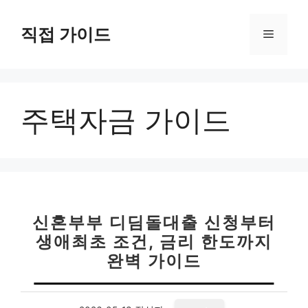
컨
텐
직접 가이드
메
츠
로
뉴
건
너
주택자금 가이드
뛰
기
신혼부부 디딤돌대출 신청부터
생애최초 조건, 금리 한도까지
완벽 가이드