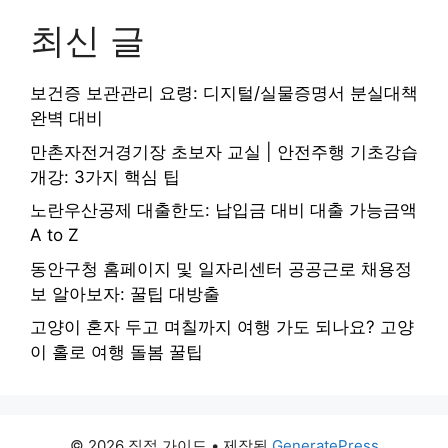
최신 글
보건증 보관관리 요령: 디지털/실물증명서 분실대책
완벽 대비
만촌자전거경기장 초보자 교실 | 안전주행 기초강습
개강: 3가지 핵심 팁
노란우산공제 대출한도: 납입금 대비 대출 가능금액
A to Z
동안구청 홈페이지 및 일자리센터 공공근로 채용정
보 알아보자: 꿀팁 대방출
고양이 혼자 두고 며칠까지 여행 가도 되나요? 고양
이 홀로 여행 돌봄 꿀팁
© 2026 직접 가이드
• 제작됨
GeneratePress