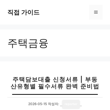
컨
텐
직접 가이드
메
츠
로
뉴
건
너
주택금융
뛰
기
주택담보대출 신청서류 | 부동
산유형별 필수서류 완벽 준비법
2026-05-15
작성자:
reporter