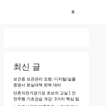
홈
최신 글
보건증 보관관리 요령: 디지털/실물
증명서 분실대책 완벽 대비
만촌자전거경기장 초보자 교실 | 안
전주행 기초강습 개강: 3가지 핵심 팁