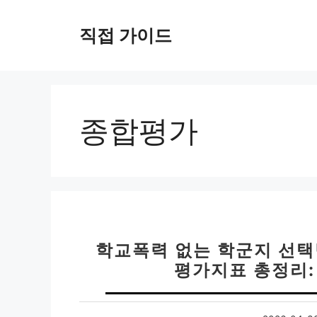
컨
텐
직접 가이드
츠
로
건
너
뛰
종합평가
기
학교폭력 없는 학군지 선택
평가지표 총정리: