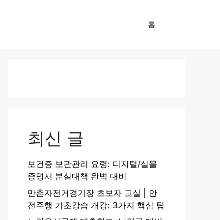
홈
최신 글
보건증 보관관리 요령: 디지털/실물
증명서 분실대책 완벽 대비
만촌자전거경기장 초보자 교실 | 안
전주행 기초강습 개강: 3가지 핵심 팁