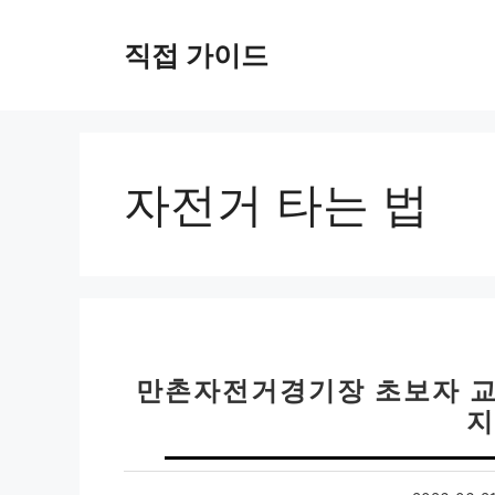
컨
텐
직접 가이드
츠
로
건
너
뛰
자전거 타는 법
기
만촌자전거경기장 초보자 교실
지