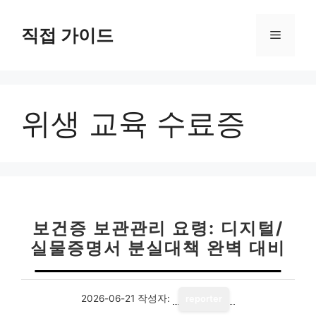
컨
텐
직접 가이드
메
츠
로
뉴
건
너
위생 교육 수료증
뛰
기
보건증 보관관리 요령: 디지털/
실물증명서 분실대책 완벽 대비
2026-06-21
작성자:
reporter