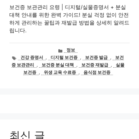
보건증 보관관리 요령 | 디지털/실물증명서 + 분실
대책 안내를 위한 완벽 가이드! 분실 걱정 없이 안전
하게 관리하는 꿀팁과 재발급 방법을 상세히 알려드
립니다.
카
정보
테
태
건강 증명서
,
디지털 보건증
,
보건증 발급
,
보건
고
그
증 보관관리
,
보건증 분실 대책
,
보건증 재발급
,
실물
리
보건증
,
위생 교육 수료증
,
음식점 보건증
최신 글