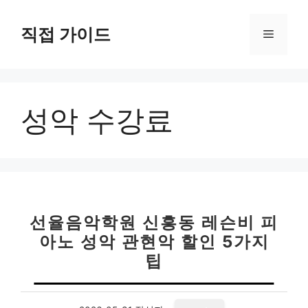
컨
텐
직접 가이드
메
츠
로
뉴
건
너
성악 수강료
뛰
기
선율음악학원 신흥동 레슨비 피
아노 성악 관현악 할인 5가지
팁