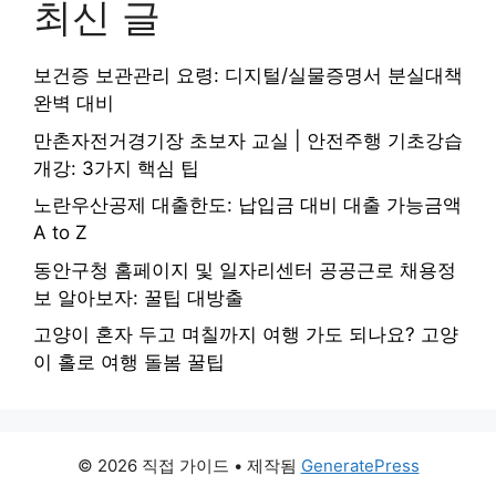
최신 글
보건증 보관관리 요령: 디지털/실물증명서 분실대책
완벽 대비
만촌자전거경기장 초보자 교실 | 안전주행 기초강습
개강: 3가지 핵심 팁
노란우산공제 대출한도: 납입금 대비 대출 가능금액
A to Z
동안구청 홈페이지 및 일자리센터 공공근로 채용정
보 알아보자: 꿀팁 대방출
고양이 혼자 두고 며칠까지 여행 가도 되나요? 고양
이 홀로 여행 돌봄 꿀팁
© 2026 직접 가이드
• 제작됨
GeneratePress