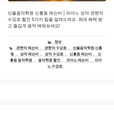
선율음악학원 신흥동 레슨비 | 피아노 성악 관현악
수강료 할인 5가지 팁을 알려드려요. 최대 혜택 받
고 즐겁게 음악 배워보세요!
카
정보
테
태
관현악 레슨비
,
관현악 수강료
,
선율음악학원 신흥
고
그
동
,
성악 레슨비
,
성악 수강료
,
신흥동 레슨비
,
신
리
흥동 음악학원
,
음악학원 할인
,
피아노 레슨비
,
피아
노 수강료