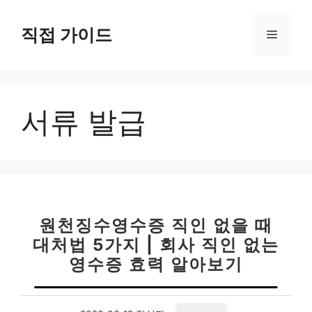
컨
텐
직접 가이드
메
츠
로
뉴
건
너
서류 발급
뛰
기
원천징수영수증 직인 없을 때
대처법 5가지 | 회사 직인 없는
영수증 효력 알아보기