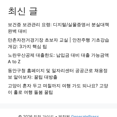
최신 글
보건증 보관관리 요령: 디지털/실물증명서 분실대책
완벽 대비
만촌자전거경기장 초보자 교실 | 안전주행 기초강습
개강: 3가지 핵심 팁
노란우산공제 대출한도: 납입금 대비 대출 가능금액
A to Z
동안구청 홈페이지 및 일자리센터 공공근로 채용정
보 알아보자: 꿀팁 대방출
고양이 혼자 두고 며칠까지 여행 가도 되나요? 고양
이 홀로 여행 돌봄 꿀팁
© 2026 직접 가이드
• 제작됨
GeneratePress