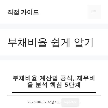
컨
텐
직접 가이드
메
츠
로
뉴
건
너
부채비율 쉽게 알기
뛰
기
부채비율 계산법 공식, 재무비
율 분석 핵심 5단계
2026-06-02
작성자:
reporter