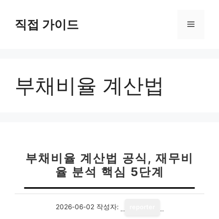
컨
텐
직접 가이드
메
츠
로
뉴
건
너
부채비율 계산법
뛰
기
부채비율 계산법 공식, 재무비
율 분석 핵심 5단계
2026-06-02
작성자:
reporter