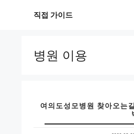
컨
텐
직접 가이드
츠
로
건
너
뛰
병원 이용
기
여의도성모병원 찾아오는길 