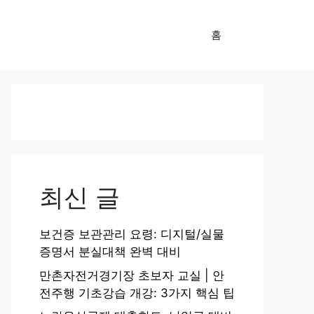
홈
최신 글
보건증 보관관리 요령: 디지털/실물
증명서 분실대책 완벽 대비
만촌자전거경기장 초보자 교실 | 안
전주행 기초강습 개강: 3가지 핵심 팁