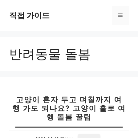
컨
텐
직접 가이드
메
츠
로
뉴
건
너
반려동물 돌봄
뛰
기
고양이 혼자 두고 며칠까지 여
행 가도 되나요? 고양이 홀로 여
행 돌봄 꿀팁