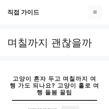
컨
텐
직접 가이드
메
츠
로
뉴
건
너
며칠까지 괜찮을까
뛰
기
고양이 혼자 두고 며칠까지 여
행 가도 되나요? 고양이 홀로 여
행 돌봄 꿀팁