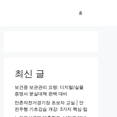
홈
최신 글
보건증 보관관리 요령: 디지털/실물
증명서 분실대책 완벽 대비
만촌자전거경기장 초보자 교실 | 안
전주행 기초강습 개강: 3가지 핵심 팁