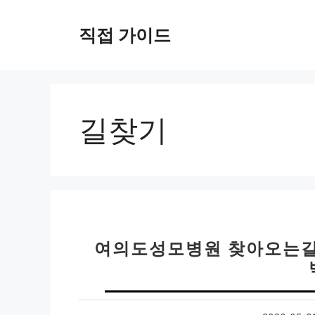
컨
텐
직접 가이드
츠
로
건
너
뛰
길찾기
기
여의도성모병원 찾아오는길 