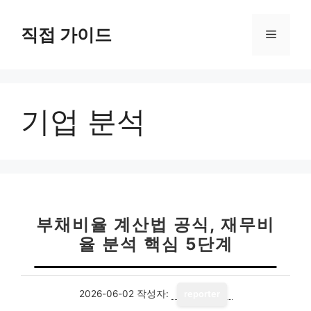
컨
텐
직접 가이드
메
츠
로
뉴
건
너
기업 분석
뛰
기
부채비율 계산법 공식, 재무비
율 분석 핵심 5단계
2026-06-02
작성자:
reporter