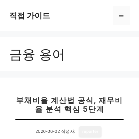
컨
텐
직접 가이드
메
츠
로
뉴
건
너
금융 용어
뛰
기
부채비율 계산법 공식, 재무비
율 분석 핵심 5단계
2026-06-02
작성자:
reporter