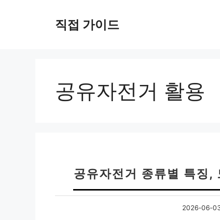
컨
텐
직접 가이드
츠
로
건
너
뛰
공유자전거 활용
기
공유자전거 종류별 특징,
2026-06-0