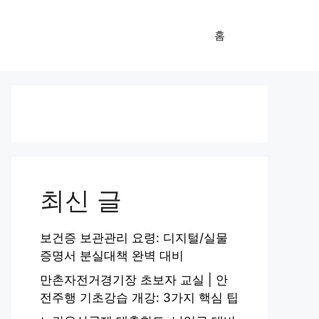
홈
최신 글
보건증 보관관리 요령: 디지털/실물
증명서 분실대책 완벽 대비
만촌자전거경기장 초보자 교실 | 안
전주행 기초강습 개강: 3가지 핵심 팁