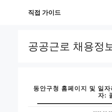
컨
텐
직접 가이드
츠
로
건
너
뛰
공공근로 채용정
기
동안구청 홈페이지 및 일
자: