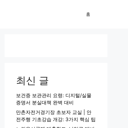
홈
최신 글
보건증 보관관리 요령: 디지털/실물
증명서 분실대책 완벽 대비
만촌자전거경기장 초보자 교실 | 안
전주행 기초강습 개강: 3가지 핵심 팁