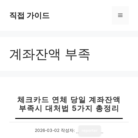
컨
텐
직접 가이드
메
츠
로
뉴
건
너
계좌잔액 부족
뛰
기
체크카드 연체 당일 계좌잔액
부족시 대처법 5가지 총정리
2026-03-02
작성자:
reporter