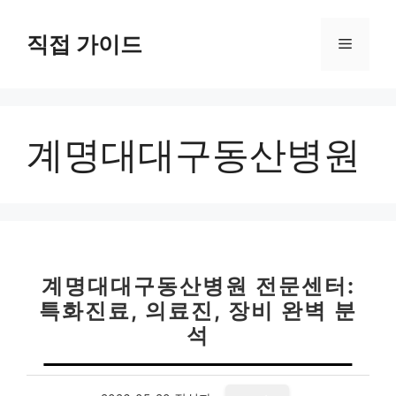
컨
텐
직접 가이드
메
츠
로
뉴
건
너
계명대대구동산병원
뛰
기
계명대대구동산병원 전문센터:
특화진료, 의료진, 장비 완벽 분
석