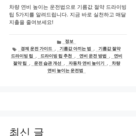
차량 연비 높이는 운전법으로 기름값 절약 드라이빙
팁 5가지를 알려드립니다. 지금 바로 실천하고 매달
지출을 줄여보세요!
카
정보
테
태
경제 운전 가이드
,
기름값 아끼는 법
,
기름값 절약
고
그
드라이빙 팁
,
드라이빙 팁 추천
,
연비 운전 방법
,
연비
리
절약 팁
,
운전 습관 개선
,
자동차 연비 높이기
,
차량
연비 높이는 운전법
최신 글