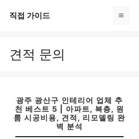
컨
텐
직접 가이드
메
츠
로
뉴
건
너
견적 문의
뛰
기
광주 광산구 인테리어 업체 추
천 베스트 5 | 아파트, 복층, 원
룸 시공비용, 견적, 리모델링 완
벽 분석