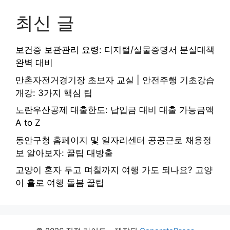
최신 글
보건증 보관관리 요령: 디지털/실물증명서 분실대책
완벽 대비
만촌자전거경기장 초보자 교실 | 안전주행 기초강습
개강: 3가지 핵심 팁
노란우산공제 대출한도: 납입금 대비 대출 가능금액
A to Z
동안구청 홈페이지 및 일자리센터 공공근로 채용정
보 알아보자: 꿀팁 대방출
고양이 혼자 두고 며칠까지 여행 가도 되나요? 고양
이 홀로 여행 돌봄 꿀팁