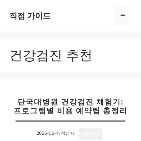
컨
텐
직접 가이드
메
츠
로
뉴
건
너
건강검진 추천
뛰
기
단국대병원 건강검진 체험기:
프로그램별 비용 예약팁 총정리
2026-06-11
작성자:
reporter