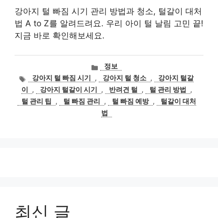
강아지 털 빠짐 시기 관리 방법과 청소, 털갈이 대처
법 A to Z를 알려드려요. 우리 아이 털 날림 고민 끝!
지금 바로 확인해보세요.
카
정보
테
태
강아지 털 빠짐 시기
,
강아지 털 청소
,
강아지 털갈
고
그
이
,
강아지 털갈이 시기
,
반려견 털
,
털 관리 방법
,
리
털 관리 팁
,
털 빠짐 관리
,
털 빠짐 예방
,
털갈이 대처
법
최신 글