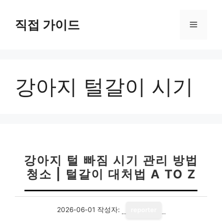
컨
텐
직접 가이드
메
츠
로
뉴
건
너
강아지 털갈이 시기
뛰
기
강아지 털 빠짐 시기 관리 방법
청소 | 털갈이 대처법 A TO Z
2026-06-01
작성자:
reporter