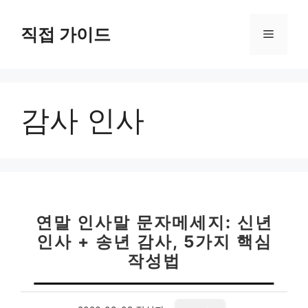
컨
텐
직접 가이드
메
츠
로
뉴
건
너
감사 인사
뛰
기
연말 인사말 문자메세지: 신년
인사 + 송년 감사, 5가지 핵심
작성법