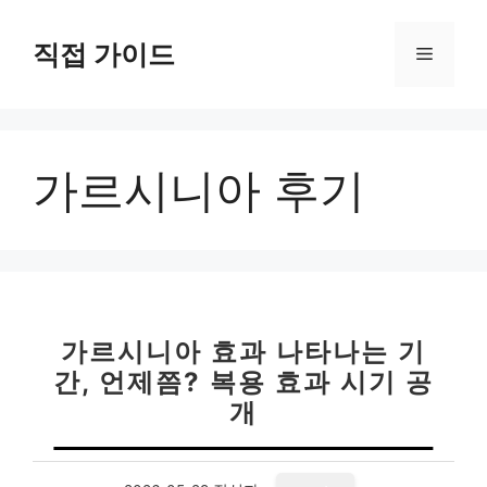
컨
텐
직접 가이드
메
츠
로
뉴
건
너
가르시니아 후기
뛰
기
가르시니아 효과 나타나는 기
간, 언제쯤? 복용 효과 시기 공
개