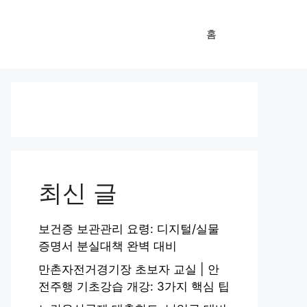
홈
최신 글
보건증 보관관리 요령: 디지털/실물
증명서 분실대책 완벽 대비
만촌자전거경기장 초보자 교실 | 안
전주행 기초강습 개강: 3가지 핵심 팁