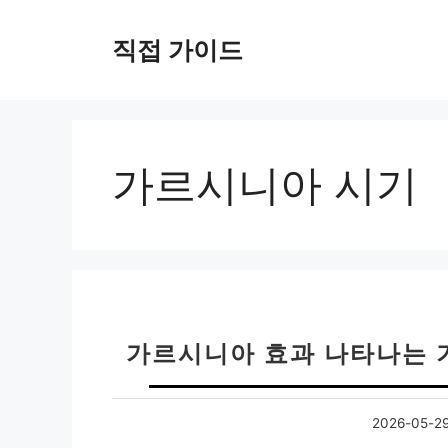
컨
텐
직접 가이드
츠
로
건
너
뛰
가르시니아 시기
기
가르시니아 효과 나타나는 기
2026-05-2