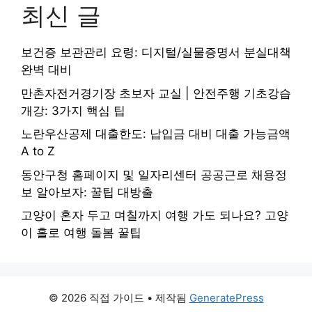
최신 글
보건증 보관관리 요령: 디지털/실물증명서 분실대책
완벽 대비
만촌자전거경기장 초보자 교실 | 안전주행 기초강습
개강: 3가지 핵심 팁
노란우산공제 대출한도: 납입금 대비 대출 가능금액
A to Z
동안구청 홈페이지 및 일자리센터 공공근로 채용정
보 알아보자: 꿀팁 대방출
고양이 혼자 두고 며칠까지 여행 가도 되나요? 고양
이 홀로 여행 돌봄 꿀팁
© 2026 직접 가이드
• 제작됨
GeneratePress