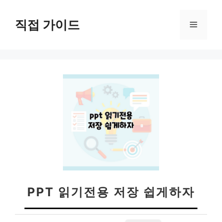
컨
텐
직접 가이드
메
츠
로
뉴
건
너
뛰
기
PPT 읽기전용 저장 쉽게하자