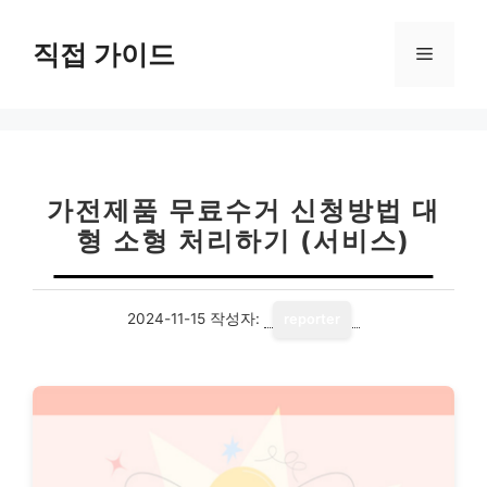
컨
텐
직접 가이드
메
츠
로
뉴
건
너
뛰
기
가전제품 무료수거 신청방법 대
형 소형 처리하기 (서비스)
2024-11-15
작성자:
reporter