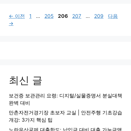
페
페
페
페
페
←
이전
1
…
205
206
207
…
209
다음
이
이
이
이
이
→
지
지
지
지
지
최신 글
보건증 보관관리 요령: 디지털/실물증명서 분실대책
완벽 대비
만촌자전거경기장 초보자 교실 | 안전주행 기초강습
개강: 3가지 핵심 팁
노란우산공제 대출한도: 납입금 대비 대출 가능금액