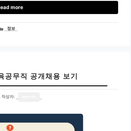
ead more
카
정보
테
고
리
육공무직 공개채용 보기
4
작성자:
reporter