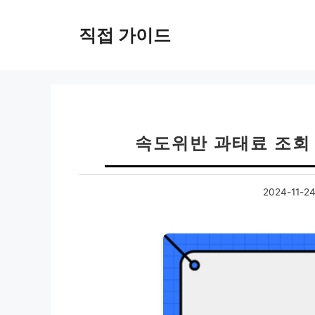
컨
텐
직접 가이드
츠
로
건
너
뛰
기
속도위반 과태료 조회 1
2024-11-2