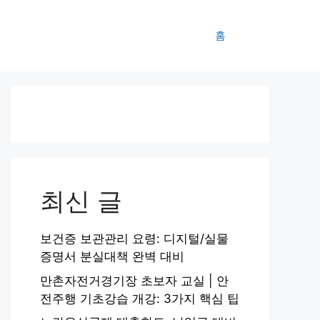
홈
최신 글
보건증 보관관리 요령: 디지털/실물
증명서 분실대책 완벽 대비
만촌자전거경기장 초보자 교실 | 안
전주행 기초강습 개강: 3가지 핵심 팁