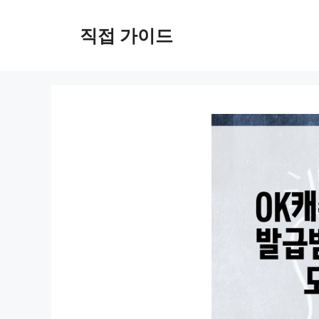
컨
텐
직접 가이드
츠
로
건
너
뛰
기