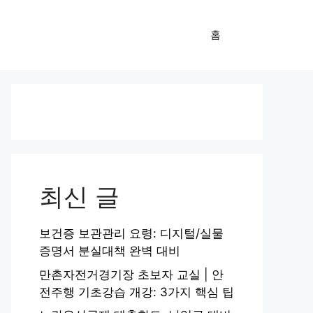
홈
최신 글
보건증 보관관리 요령: 디지털/실물
증명서 분실대책 완벽 대비
만촌자전거경기장 초보자 교실 | 안
전주행 기초강습 개강: 3가지 핵심 팁