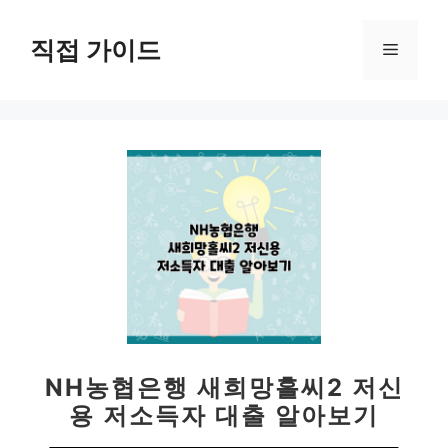
컨
텐
직접 가이드
메
츠
로
뉴
건
너
뛰
기
NH농협은행 새희망홀씨2 저신
용 저소득자 대출 알아보기