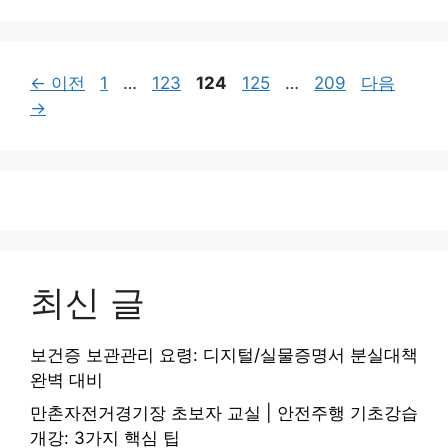
고
리
페
페
페
페
페
←
이전
1
…
123
124
125
…
209
다음
이
이
이
이
이
→
지
지
지
지
지
최신 글
보건증 보관관리 요령: 디지털/실물증명서 분실대책
완벽 대비
만촌자전거경기장 초보자 교실 | 안전주행 기초강습
개강: 3가지 핵심 팁