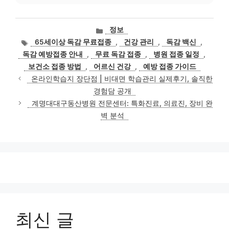
카
정보
테
태
65세이상 독감 무료접종
,
건강 관리
,
독감 백신
,
고
그
독감 예방접종 안내
,
무료 독감 접종
,
병원 접종 일정
,
리
보건소 접종 방법
,
어르신 건강
,
예방 접종 가이드
온라인학습지 장단점 | 비대면 학습관리 실제후기, 솔직한
경험담 공개
계명대대구동산병원 전문센터: 특화진료, 의료진, 장비 완
벽 분석
최신 글