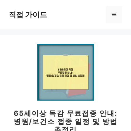
컨
텐
직접 가이드
메
츠
로
뉴
건
너
뛰
기
65세이상 독감 무료접종 안내:
병원/보건소 접종 일정 및 방법
총정리