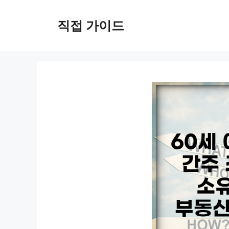
컨
텐
직접 가이드
츠
로
건
너
뛰
기