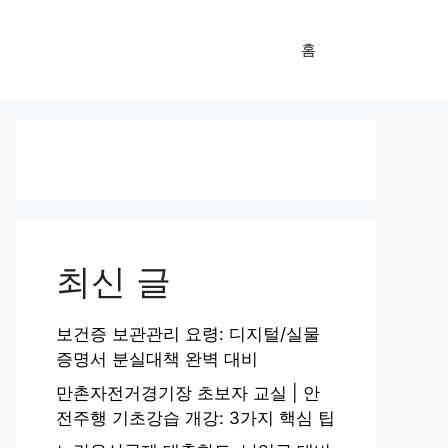
홈
최신 글
보건증 보관관리 요령: 디지털/실물
증명서 분실대책 완벽 대비
만촌자전거경기장 초보자 교실 | 안
전주행 기초강습 개강: 3가지 핵심 팁