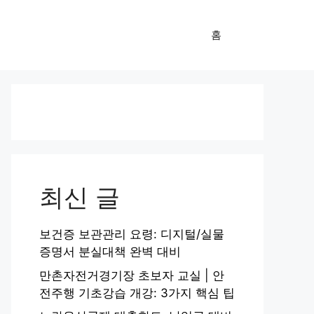
홈
최신 글
보건증 보관관리 요령: 디지털/실물
증명서 분실대책 완벽 대비
만촌자전거경기장 초보자 교실 | 안
전주행 기초강습 개강: 3가지 핵심 팁