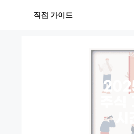
컨
텐
직접 가이드
츠
로
건
너
뛰
기