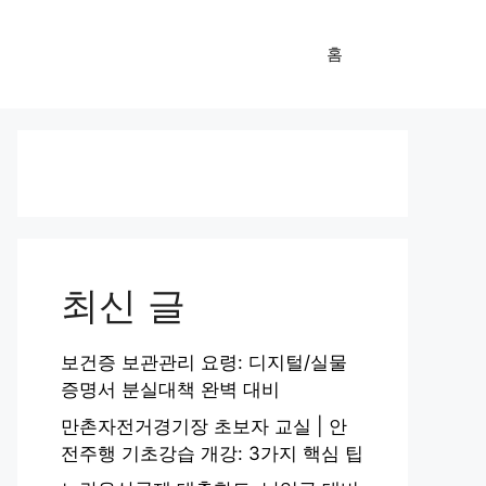
홈
최신 글
보건증 보관관리 요령: 디지털/실물
증명서 분실대책 완벽 대비
만촌자전거경기장 초보자 교실 | 안
전주행 기초강습 개강: 3가지 핵심 팁