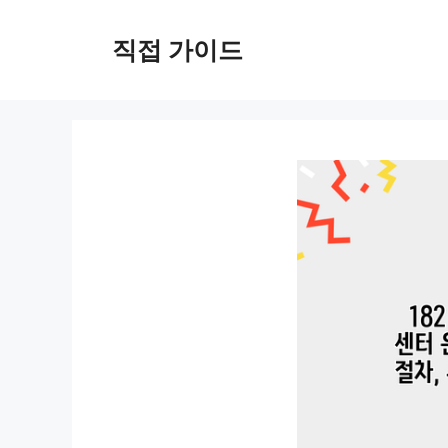
컨
텐
직접 가이드
츠
로
건
너
뛰
기