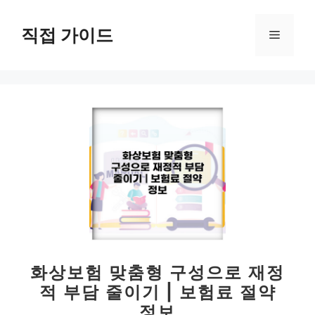
컨
텐
직접 가이드
메
츠
로
뉴
건
너
뛰
기
화상보험 맞춤형 구성으로 재정
적 부담 줄이기 | 보험료 절약
정보