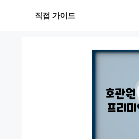
컨
텐
직접 가이드
츠
로
건
너
뛰
기