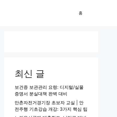
홈
최신 글
보건증 보관관리 요령: 디지털/실물
증명서 분실대책 완벽 대비
만촌자전거경기장 초보자 교실 | 안
전주행 기초강습 개강: 3가지 핵심 팁