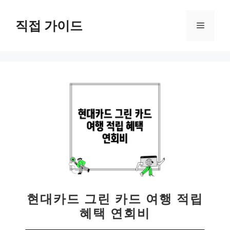
컨
텐
직접 가이드
메
츠
로
뉴
건
너
뛰
기
현대카드 그린 카드 여행 적립
혜택 연회비