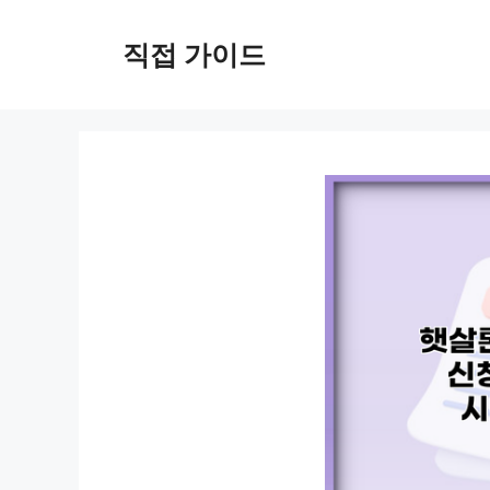
컨
텐
직접 가이드
츠
로
건
너
뛰
기