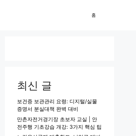
홈
최신 글
보건증 보관관리 요령: 디지털/실물
증명서 분실대책 완벽 대비
만촌자전거경기장 초보자 교실 | 안
전주행 기초강습 개강: 3가지 핵심 팁