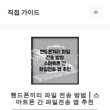
컨
텐
직접 가이드
메
츠
로
뉴
건
너
뛰
기
핸드폰끼리 파일 전송 방법 | 스
마트폰 간 파일전송 앱 추천