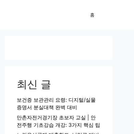
홈
최신 글
보건증 보관관리 요령: 디지털/실물
증명서 분실대책 완벽 대비
만촌자전거경기장 초보자 교실 | 안
전주행 기초강습 개강: 3가지 핵심 팁