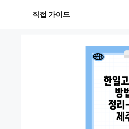
컨
텐
직접 가이드
츠
로
건
너
뛰
기